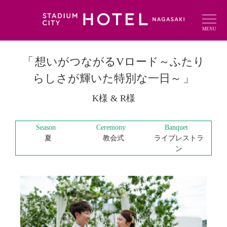
MENU
想いがつながるVロード～ふたり
らしさが輝いた特別な一日～
K様 & R様
Season
Ceremony
Banquet
夏
教会式
ライブレストラ
ン