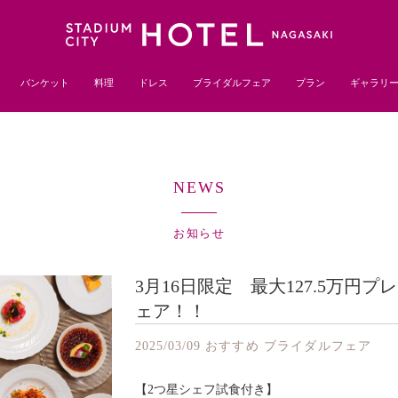
バンケット
料理
ドレス
ブライダルフェア
プラン
ギャラリ
NEWS
お知らせ
3月16日限定 最大127.5万円
ェア！！
2025/03/09
おすすめ
ブライダルフェア
【2つ星シェフ試食付き】