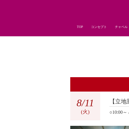
TOP
コンセプト
チャペル
8
/11
【立地
(火)
○10:00～ 