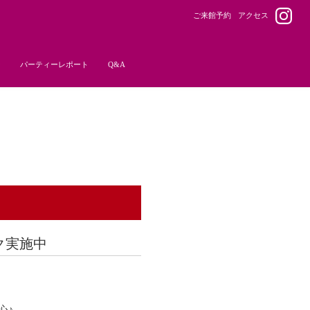
ご来館予約
アクセス
ー
パーティーレポート
Q&A
ク実施中
心♪