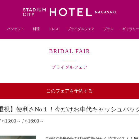
バンケット
料理
ドレス
ブライダルフェア
プラン
ギャラリ
BRIDAL FAIR
ブライダルフェア
このフェアを予約する
重視】便利さNo１！今だけお車代キャッシュバッ
/ ○13:00～ / ○16:00～
長崎駅徒歩8分の結婚式場だから遠方ゲストも安