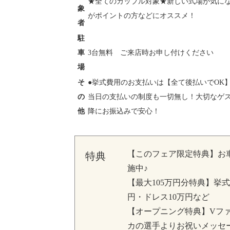
★全てのカップル対象★新しい式場が気に
象
がポイントの方などにオススメ！
者
駐
車
3台無料 ご来店時お申し付けください
場
そ
●挙式費用のお支払いは【全て後払いでOK
の
当日の支払いの制度も一切無し！大切なゲ
他
降にお振込みで安心！
【このフェア限定特典】お
特典
施中♪
【最大105万円分特典】挙式
円・ドレス10万円など
【オープニング特典】Vフ
カの選手よりお祝いメッセ