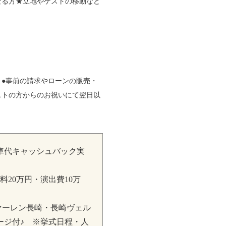
なる方★立地やゲストの移動など
】●事前の請求やローンの販売・
ストの方からのお祝いにて翌日以
車代キャッシュバック実
料20万円・演出費10万
ァーレン長崎・長崎ヴェル
ージ付♪ ※挙式日程・人