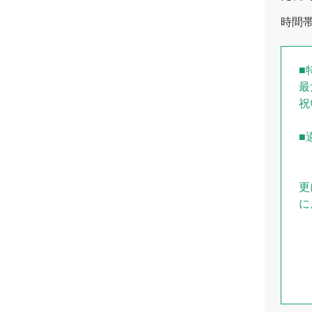
時間
■
最
祝
■
更
に