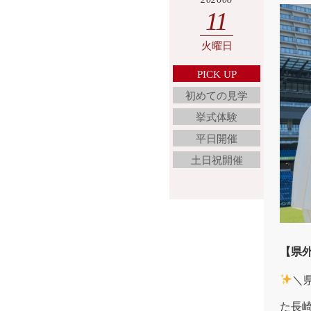
11
火曜日
PICK UP
初めての見学
挙式体験
平日開催
土日祝開催
【県外
＼
た長