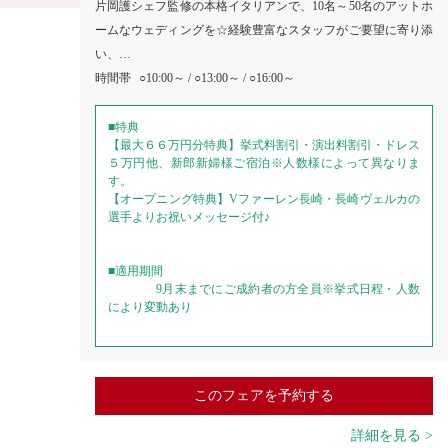
片岡護シェフ監修の本格イタリアンで、10名～50名のアットホ
ームなウェディングを☆経験豊富なスタッフがご要望に寄り添
い、…
時間帯
○10:00～ / ○13:00～ / ○16:00～
■特典
【最大６６万円分特典】挙式料割引・演出料割引・ドレス
５万円他、新郎新婦様ご宿泊※人数様によって異なりま
す。
【オープニング特典】Vファーレン長崎・長崎ヴェルカの
選手よりお祝いメッセージ付♪
■適用期間
9月末までにご成約者の方全員※挙式日程・人数
により変動あり
このフェアを予約する
詳細を見る >