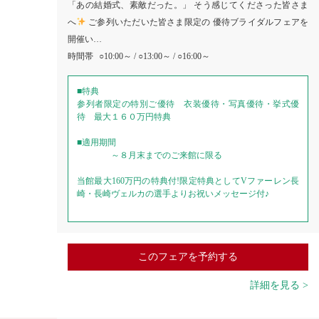
「あの結婚式、素敵だった。」 そう感じてくださった皆さま
へ
ご参列いただいた皆さま限定の 優待ブライダルフェアを
開催い…
時間帯
○10:00～ / ○13:00～ / ○16:00～
■特典
参列者限定の特別ご優待 衣装優待・写真優待・挙式優
待 最大１６０万円特典
■適用期間
～８月末までのご来館に限る
当館最大160万円の特典付!限定特典としてVファーレン長
崎・長崎ヴェルカの選手よりお祝いメッセージ付♪
このフェアを予約する
詳細を見る >