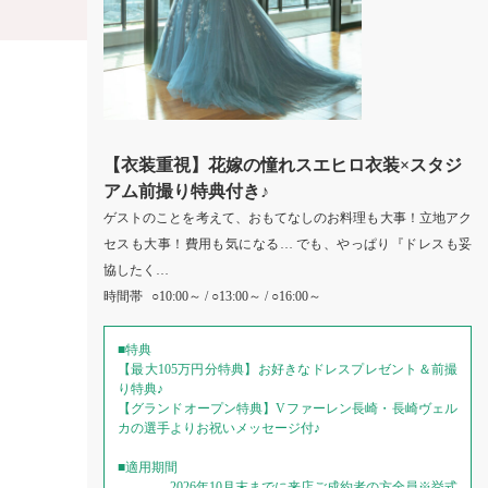
【衣装重視】花嫁の憧れスエヒロ衣装×スタジ
アム前撮り特典付き♪
ゲストのことを考えて、おもてなしのお料理も大事！立地アク
セスも大事！費用も気になる… でも、やっぱり『ドレスも妥
協したく…
時間帯
○10:00～ / ○13:00～ / ○16:00～
■特典
【最大105万円分特典】お好きなドレスプレゼント＆前撮
り特典♪
【グランドオープン特典】Vファーレン長崎・長崎ヴェル
カの選手よりお祝いメッセージ付♪
■適用期間
2026年10月末までに来店ご成約者の方全員※挙式