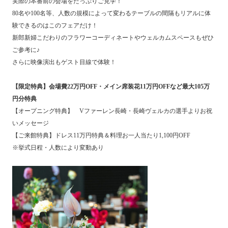
実際の本番前の会場をたっぷりご見学！
80名や100名等、人数の規模によって変わるテーブルの間隔もリアルに体
験できるのはこのフェアだけ！
新郎新婦こだわりのフラワーコーディネートやウェルカムスペースもぜひ
ご参考に♪
さらに映像演出もゲスト目線で体験！
【限定特典】会場費22万円OFF・メイン席装花11万円OFFなど最大105万
円分特典
【オープニング特典】 Vファーレン長崎・長崎ヴェルカの選手よりお祝
いメッセージ
【ご来館特典】ドレス11万円特典＆料理お一人当たり1,100円OFF
※挙式日程・人数により変動あり