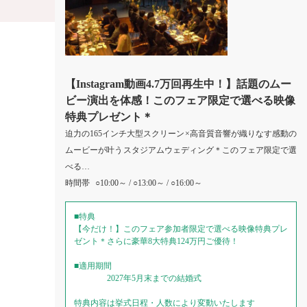
【Instagram動画4.7万回再生中！】話題のムー
ビー演出を体感！このフェア限定で選べる映像
特典プレゼント＊
迫力の165インチ大型スクリーン×高音質音響が織りなす感動の
ムービーが叶うスタジアムウェディング＊このフェア限定で選
べる…
時間帯
○10:00～ / ○13:00～ / ○16:00～
■特典
【今だけ！】このフェア参加者限定で選べる映像特典プレ
ゼント＊さらに豪華8大特典124万円ご優待！
■適用期間
2027年5月末までの結婚式
特典内容は挙式日程・人数により変動いたします