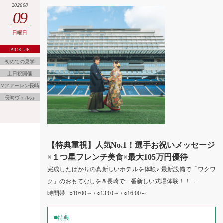
202608
09
日曜日
PICK UP
初めての見学
土日祝開催
Vファーレン長崎
長崎ヴェルカ
【特典重視】人気No.1！選手お祝いメッセージ
×１つ星フレンチ美食×最大105万円優待
完成したばかりの真新しいホテルを体験♪ 最新設備で「ワクワ
ク」のおもてなしを＆長崎で一番新しい式場体験！！ …
時間帯
○10:00～ / ○13:00～ / ○16:00～
■特典