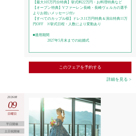
【最大105万円分特典】挙式料22万円・お料理特典など
【オープン特典】Vファーレン長崎・長崎ヴェルカの選手
よりお祝いメッセージ付♪
【すべてのカップル様】ドレス11万円特典＆演出特典11万
円OFF ※挙式日程・人数により変動あり
■適用期間
2027年5月末までの結婚式
このフェアを予約する
詳細を見る >
202608
09
日曜日
平日開催
土日祝開催