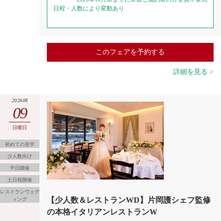
日程・人数により変動あり
このフェアを予約する
詳細を見る >
202608
09
日曜日
初めての見学
少人数向け
平日開催
土日祝開催
レストランウェデ
【少人数＆レストランWD】片岡護シェフ監修
ィング
の本格イタリアンレストランW