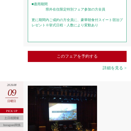
■適用期間
県外在住限定特別フェア参加の方全員
更に期間内ご成約の方全員に、豪華朝食付スイート宿泊プ
レゼント※挙式日程・人数により変動あり
このフェアを予約する
詳細を見る >
202608
09
日曜日
PICK UP
土日祝開催
Instagram関係