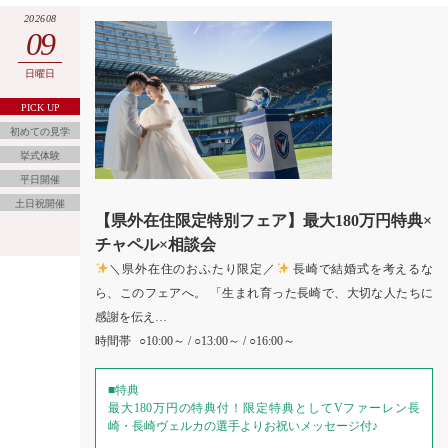
202608
09
日曜日
PICK UP
初めての見学
挙式体験
平日開催
土日祝開催
【県外在住限定特別フェア】最大180万円特典×
チャペル×相談会
＼県外在住のおふたり限定／
長崎で結婚式を考えるな
ら、このフェアへ。 「生まれ育った長崎で、大切な人たちに
感謝を伝え…
時間帯
○10:00～ / ○13:00～ / ○16:00～
■特典
最大180万円の特典付！限定特典としてVファーレン長
崎・長崎ヴェルカの選手よりお祝いメッセージ付♪