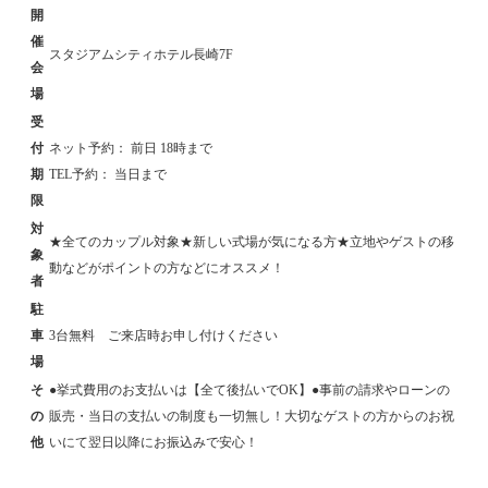
開
催
スタジアムシティホテル長崎7F
会
場
受
付
ネット予約： 前日 18時まで
期
TEL予約： 当日まで
限
対
★全てのカップル対象★新しい式場が気になる方★立地やゲストの移
象
動などがポイントの方などにオススメ！
者
駐
車
3台無料 ご来店時お申し付けください
場
そ
●挙式費用のお支払いは【全て後払いでOK】●事前の請求やローンの
の
販売・当日の支払いの制度も一切無し！大切なゲストの方からのお祝
他
いにて翌日以降にお振込みで安心！