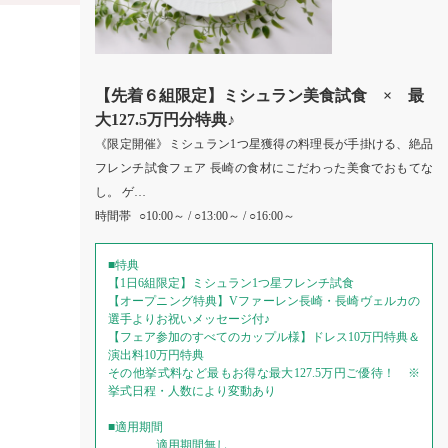
【先着６組限定】ミシュラン美食試食 × 最
大127.5万円分特典♪
《限定開催》ミシュラン1つ星獲得の料理長が手掛ける、絶品
フレンチ試食フェア 長崎の食材にこだわった美食でおもてな
し。 ゲ…
時間帯
○10:00～ / ○13:00～ / ○16:00～
■特典
【1日6組限定】ミシュラン1つ星フレンチ試食
【オープニング特典】Vファーレン長崎・長崎ヴェルカの
選手よりお祝いメッセージ付♪
【フェア参加のすべてのカップル様】ドレス10万円特典＆
演出料10万円特典
その他挙式料など最もお得な最大127.5万円ご優待！ ※
挙式日程・人数により変動あり
■適用期間
適用期間無し