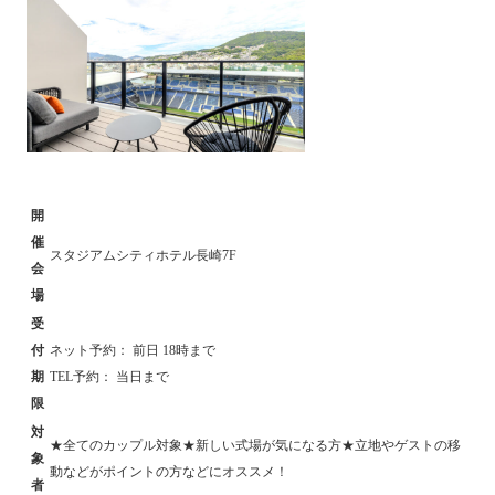
開
催
スタジアムシティホテル長崎7F
会
場
受
付
ネット予約： 前日 18時まで
期
TEL予約： 当日まで
限
対
★全てのカップル対象★新しい式場が気になる方★立地やゲストの移
象
動などがポイントの方などにオススメ！
者