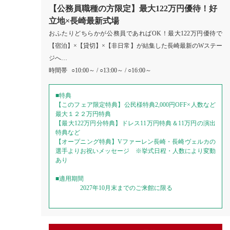
【公務員職種の方限定】最大122万円優待！好
立地×長崎最新式場
おふたりどちらかが公務員であればOK！最大122万円優待で
【宿泊】×【貸切】×【非日常】が結集した長崎最新のWステー
ジへ…
時間帯
○10:00～ / ○13:00～ / ○16:00～
■特典
【このフェア限定特典】公民様特典2,000円OFF×人数など
最大１２２万円特典
【最大122万円分特典】ドレス11万円特典＆11万円の演出
特典など
【オープニング特典】Vファーレン長崎・長崎ヴェルカの
選手よりお祝いメッセージ ※挙式日程・人数により変動
あり
■適用期間
2027年10月末までのご来館に限る