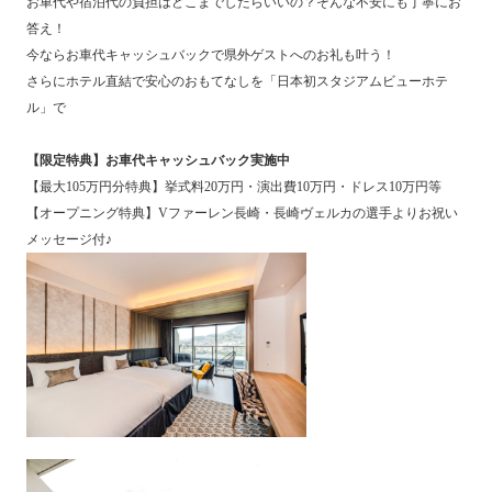
お車代や宿泊代の負担はどこまでしたらいいの？そんな不安にも丁寧にお
答え！
今ならお車代キャッシュバックで県外ゲストへのお礼も叶う！
さらにホテル直結で安心のおもてなしを「日本初スタジアムビューホテ
ル」で
【限定特典】お車代キャッシュバック実施中
【最大105万円分特典】挙式料20万円・演出費10万円・ドレス10万円等
【オープニング特典】Vファーレン長崎・長崎ヴェルカの選手よりお祝い
メッセージ付♪