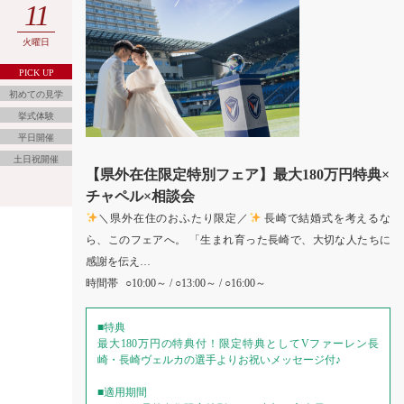
11
火曜日
PICK UP
初めての見学
挙式体験
平日開催
土日祝開催
【県外在住限定特別フェア】最大180万円特典×
チャペル×相談会
＼県外在住のおふたり限定／
長崎で結婚式を考えるな
ら、このフェアへ。 「生まれ育った長崎で、大切な人たちに
感謝を伝え…
時間帯
○10:00～ / ○13:00～ / ○16:00～
■特典
最大180万円の特典付！限定特典としてVファーレン長
崎・長崎ヴェルカの選手よりお祝いメッセージ付♪
■適用期間