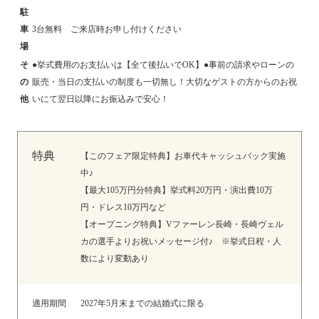
駐
車
3台無料 ご来店時お申し付けください
場
そ
●挙式費用のお支払いは【全て後払いでOK】●事前の請求やローンの
の
販売・当日の支払いの制度も一切無し！大切なゲストの方からのお祝
他
いにて翌日以降にお振込みで安心！
特典
【このフェア限定特典】お車代キャッシュバック実施
中♪
【最大105万円分特典】挙式料20万円・演出費10万
円・ドレス10万円など
【オープニング特典】Vファーレン長崎・長崎ヴェル
カの選手よりお祝いメッセージ付♪ ※挙式日程・人
数により変動あり
適用期間
2027年5月末までの結婚式に限る