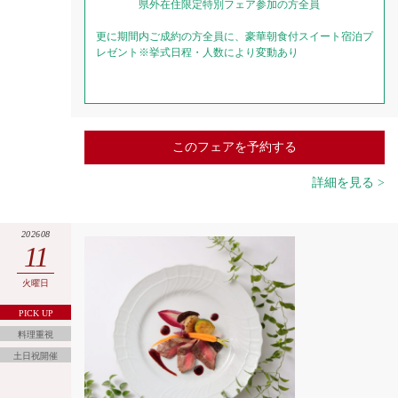
県外在住限定特別フェア参加の方全員
更に期間内ご成約の方全員に、豪華朝食付スイート宿泊プ
レゼント※挙式日程・人数により変動あり
このフェアを予約する
詳細を見る >
202608
11
火曜日
PICK UP
料理重視
土日祝開催