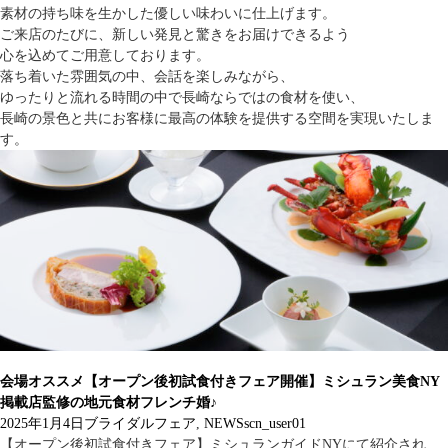
素材の持ち味を生かした優しい味わいに仕上げます。
ご来店のたびに、新しい発見と驚きをお届けできるよう
心を込めてご用意しております。
落ち着いた雰囲気の中、会話を楽しみながら、
ゆったりと流れる時間の中で長崎ならではの食材を使い、
長崎の景色と共にお客様に最高の体験を提供する空間を実現いたしま
す。
会場オススメ【オープン後初試食付きフェア開催】ミシュラン美食NY
掲載店監修の地元食材フレンチ婚♪
2025年1月4日
ブライダルフェア
,
NEWS
scn_user01
【オープン後初試食付きフェア】ミシュランガイドNYにて紹介され