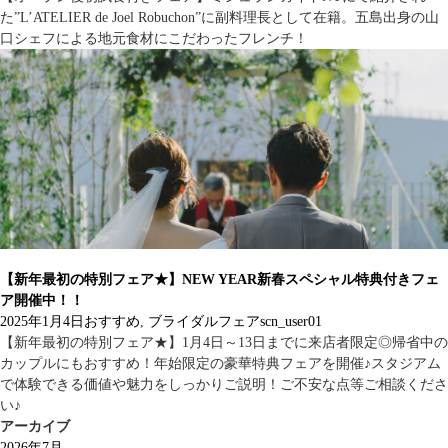
た”L’ATELIER de Joel Robuchon”に副料理長として在籍。五島出身の山
口シェフによる地元食材にこだわったフレンチ！
【新年最初の特別フェア★】NEW YEAR新春スペシャル特典付きフェ
ア開催中！！
2025年1月4日
おすすめ
,
ブライダルフェア
scn_user01
【新年最初の特別フェア★】1月4日～13日までに来店者限定◎帰省中の
カップルにもおすすめ！年始限定の豪華特典フェアを開催♪スタジアム
で体験できる価値や魅力をしっかりご説明！ご不安な点等ご相談くださ
い♪
アーカイブ
2026年7月