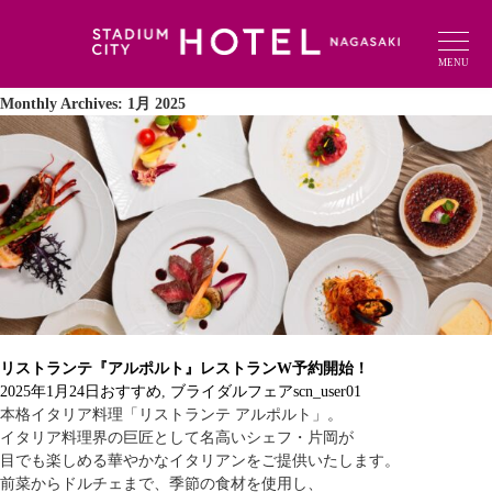
MENU
Monthly Archives: 1月 2025
リストランテ『アルポルト』レストランW予約開始！
2025年1月24日
おすすめ
,
ブライダルフェア
scn_user01
本格イタリア料理「リストランテ アルポルト」。
イタリア料理界の巨匠として名高いシェフ・片岡が
目でも楽しめる華やかなイタリアンをご提供いたします。
前菜からドルチェまで、季節の食材を使用し、