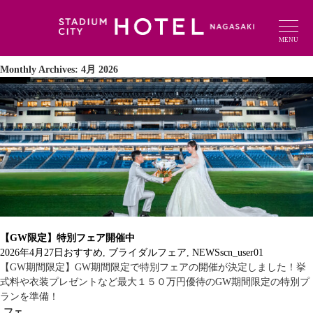
MENU
Monthly Archives: 4月 2026
【GW限定】特別フェア開催中
2026年4月27日
おすすめ
,
ブライダルフェア
,
NEWS
scn_user01
【GW期間限定】GW期間限定で特別フェアの開催が決定しました！挙
式料や衣装プレゼントなど最大１５０万円優待のGW期間限定の特別プ
ランを準備！
フェ