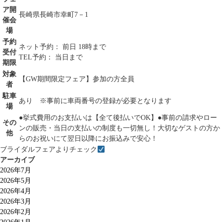
ア開
長崎県長崎市幸町7－1
催会
場
予約
ネット予約： 前日 18時まで
受付
TEL予約： 当日まで
期限
対象
【GW期間限定フェア】参加の方全員
者
駐車
あり ※事前に車両番号の登録が必要となります
場
●挙式費用のお支払いは【全て後払いでOK】●事前の請求やロー
その
ンの販売・当日の支払いの制度も一切無し！大切なゲストの方か
他
らのお祝いにて翌日以降にお振込みで安心！
ブライダルフェアよりチェック
アーカイブ
2026年7月
2026年5月
2026年4月
2026年3月
2026年2月