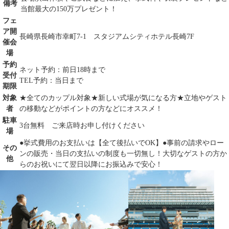
備考
当館最大の150万プレゼント！
フェ
ア開
長崎県長崎市幸町7-1 スタジアムシティホテル長崎7F
催会
場
予約
ネット予約：前日18時まで
受付
TEL予約：当日まで
期限
対象
★全てのカップル対象★新しい式場が気になる方★立地やゲスト
者
の移動などがポイントの方などにオススメ！
駐車
3台無料 ご来店時お申し付けください
場
●挙式費用のお支払いは【全て後払いでOK】●事前の請求やロー
その
ンの販売・当日の支払いの制度も一切無し！大切なゲストの方か
他
らのお祝いにて翌日以降にお振込みで安心！