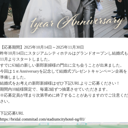
【応募期間】2025年10月14日～2025年11月30日
昨年10月14日にスタジアムシティホテルはグランドオープンし結婚式も
11月よりスタートしました。
すでに63組の新しい新郎新婦様の門出に立ち会うことが出来ました。
今回は１st Anniversaryを記念して結婚式プレゼントキャンペーン企画を
準備しました。
結婚式をお考えの新郎新婦様はぜひ下記URLよりご応募ください！
期間内10組様限定で、毎週2組ずつ抽選させていただきます。
※応募定員が埋まり次第早めに終了することがありますのでご注意くだ
さい。
下記応募URL
https://bridal.commitad.com/stadiumcityhotel-ng/01/