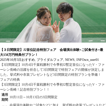
【３日間限定】J2首位記念特別フェア 会場演出体験×ご試食付き×最
大150万円特典付プラン！
2025年10月5日
おすすめ
,
ブライダルフェア
,
NEWS
,
INFO
scn_user01
【3日間限定】10月4日千葉戦勝利で今季初J2暫定首位になったV・ファ
ーレン長崎の活躍を祈念して3日間限定で特別フェアの開催が決定しま
した。挙式料や衣装プレゼントなど3日間限定の特別プランを準備！
フェアの特典
【3日間限定】10月4日千葉戦勝利で今季初J2暫定首位になったV・ファ
ーレン長崎！記念特別プラン！！
適用
10月11日～10月13日の3日間限定
期間
会場演出体験やご試食などに加え、挙式料や衣装プレゼントなど