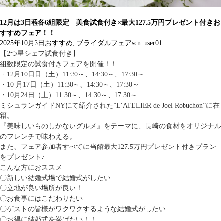
12月は3日程各6組限定 美食試食付き×最大127.5万円プレゼント付きお
すすめフェア！！
2025年10月3日
おすすめ
,
ブライダルフェア
scn_user01
【2つ星シェフ試食付き】
組数限定の試食付きフェアを開催！！
・12月10日日（土）11:30～、14:30～、17:30～
・10 月17日（土）11:30～、14:30～、17:30～
・10月24日（土）11:30～、14:30～、17:30～
ミシュランガイドNYにて紹介された”L’ATELIER de Joel Robuchon”に在
籍。
『美味しいものしかないグルメ』をテーマに、長崎の食材をオリジナル
のフレンチで味わえる。
また、フェア参加者すべてに当館最大127.5万円プレゼント付きプラン
をプレゼント♪
こんな方におススメ
〇新しい結婚式場で結婚式がしたい
〇立地が良い場所が良い！
〇お食事にはこだわりたい
〇ゲストの皆様がワクワクするような結婚式がしたい
〇お得に結婚式を挙げたい！！