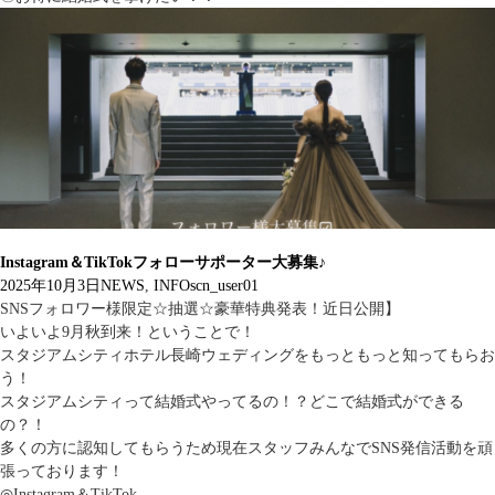
Instagram＆TikTokフォローサポーター大募集♪
2025年10月3日
NEWS
,
INFO
scn_user01
SNSフォロワー様限定☆抽選☆豪華特典発表！近日公開】
いよいよ9月秋到来！ということで！
スタジアムシティホテル長崎ウェディングをもっともっと知ってもらお
う！
スタジアムシティって結婚式やってるの！？どこで結婚式ができる
の？！
多くの方に認知してもらうため現在スタッフみんなでSNS発信活動を頑
張っております！
◎Instagram＆TikTok